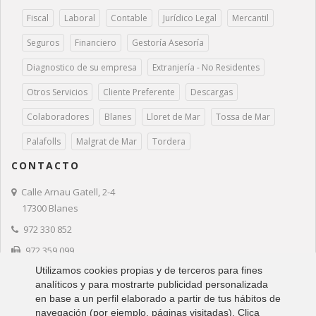
Fiscal
Laboral
Contable
Jurídico Legal
Mercantil
Seguros
Financiero
Gestoría Asesoría
Diagnostico de su empresa
Extranjería - No Residentes
Otros Servicios
Cliente Preferente
Descargas
Colaboradores
Blanes
Lloret de Mar
Tossa de Mar
Palafolls
Malgrat de Mar
Tordera
CONTACTO
Calle Arnau Gatell, 2-4
17300 Blanes
972 330 852
972 359 099
Utilizamos cookies propias y de terceros para fines
ges@gestio2002.net
analíticos y para mostrarte publicidad personalizada
www.gestio2002.net
en base a un perfil elaborado a partir de tus hábitos de
navegación (por ejemplo, páginas visitadas). Clica